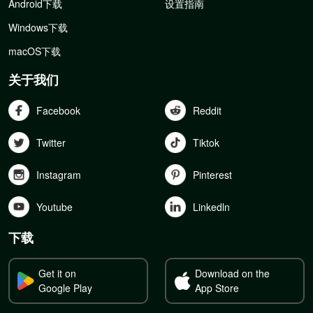
Android下载
设置指南
Windows下载
macOS下载
关于我们
Facebook
Reddit
Twitter
Tiktok
Instagram
Pinterest
Youtube
Linkedln
下载
Get it on
Download on the
Google Play
App Store