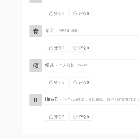
赞同
0
评论 0
青
青空
·
网络加速器
赞同
0
评论 0
倾
倾城
·
个人站长，xxxxb
赞同
0
评论 0
H
Hit＆R
·
十年seo技术，喜欢建站、研究排名优化技术
赞同
0
评论 0