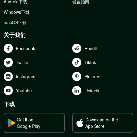
Android下载
设置指南
Windows下载
macOS下载
关于我们
Facebook
Reddit
Twitter
Tiktok
Instagram
Pinterest
Youtube
Linkedln
下载
Get it on
Download on the
Google Play
App Store