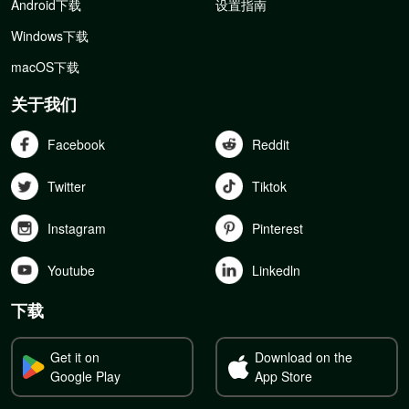
Android下载
设置指南
Windows下载
macOS下载
关于我们
Facebook
Reddit
Twitter
Tiktok
Instagram
Pinterest
Youtube
Linkedln
下载
Get it on
Download on the
Google Play
App Store