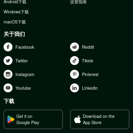
Android下载
设置指南
Windows下载
macOS下载
关于我们
Facebook
Reddit
Twitter
Tiktok
Instagram
Pinterest
Youtube
Linkedln
下载
Get it on
Download on the
Google Play
App Store