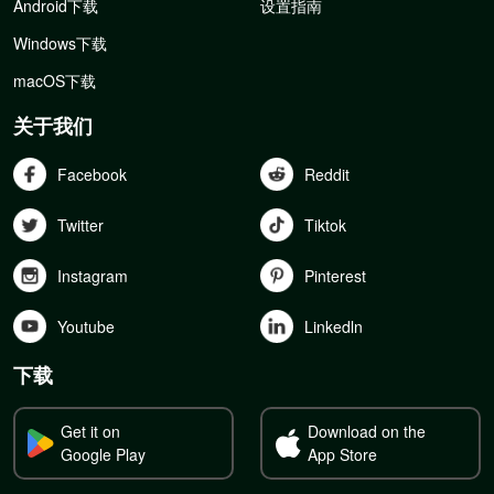
Android下载
设置指南
Windows下载
macOS下载
关于我们
Facebook
Reddit
Twitter
Tiktok
Instagram
Pinterest
Youtube
Linkedln
下载
Get it on
Download on the
Google Play
App Store