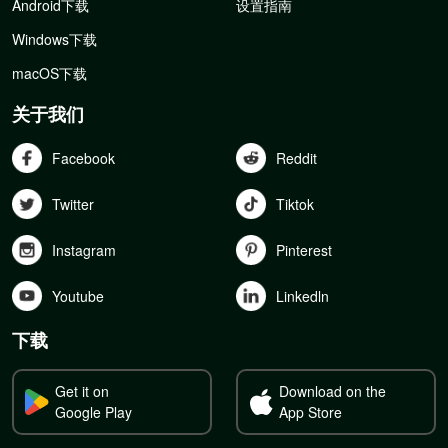
Android下载
设置指南
Windows下载
macOS下载
关于我们
Facebook
Reddit
Twitter
Tiktok
Instagram
Pinterest
Youtube
Linkedln
下载
Get it on
Download on the
Google Play
App Store