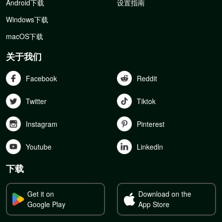
Android下载
设置指南
Windows下载
macOS下载
关于我们
Facebook
Reddit
Twitter
Tiktok
Instagram
Pinterest
Youtube
Linkedln
下载
Get it on
Download on the
Google Play
App Store