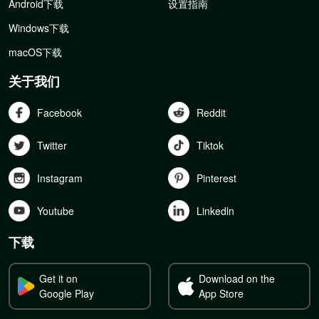
Android下载
设置指南
Windows下载
macOS下载
关于我们
Facebook
Reddit
Twitter
Tiktok
Instagram
Pinterest
Youtube
Linkedln
下载
Get it on
Download on the
Google Play
App Store