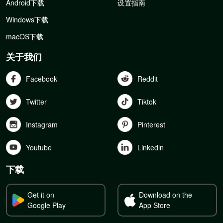
Android下载
设置指南
Windows下载
macOS下载
关于我们
Facebook
Reddit
Twitter
Tiktok
Instagram
Pinterest
Youtube
Linkedln
下载
Get it on
Download on the
Google Play
App Store