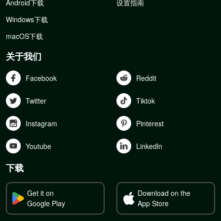
Android下载
设置指南
Windows下载
macOS下载
关于我们
Facebook
Reddit
Twitter
Tiktok
Instagram
Pinterest
Youtube
Linkedln
下载
Get it on
Download on the
Google Play
App Store