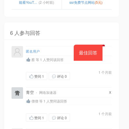
能看YouTube浏览器
(2 小时前)
ssr免费节点网站
(5元)
6 人参与回答
匿名用户
最佳回答
蔡 等 1 人赞同该回答
1 个月前
赞同
1
评论 0
x
青
青空
·
网络加速器
僧僧 等 1 人赞同该回答
1 个月前
赞同
1
评论 0