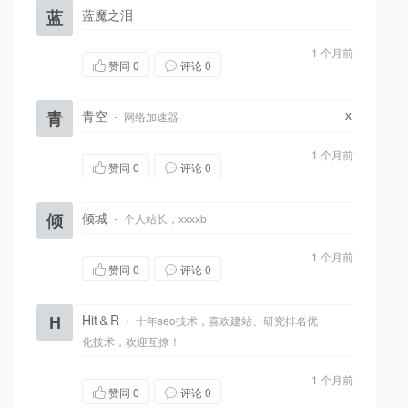
蓝
蓝魔之泪
1 个月前
赞同
0
评论 0
x
青
青空
·
网络加速器
1 个月前
赞同
0
评论 0
倾
倾城
·
个人站长，xxxxb
1 个月前
赞同
0
评论 0
H
Hit＆R
·
十年seo技术，喜欢建站、研究排名优
化技术，欢迎互撩！
1 个月前
赞同
0
评论 0