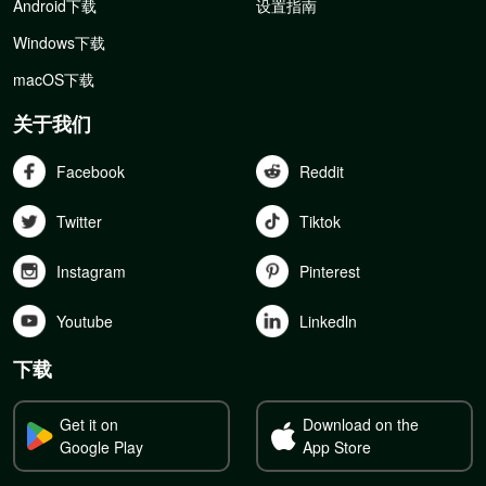
Android下载
设置指南
Windows下载
macOS下载
关于我们
Facebook
Reddit
Twitter
Tiktok
Instagram
Pinterest
Youtube
Linkedln
下载
Get it on
Download on the
Google Play
App Store