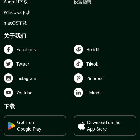
Android下载
设置指南
Windows下载
macOS下载
关于我们
Facebook
Reddit
Twitter
Tiktok
Instagram
Pinterest
Youtube
Linkedln
下载
Get it on
Download on the
Google Play
App Store