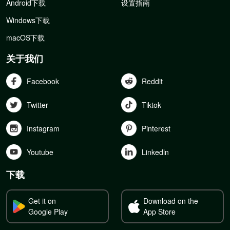
Android下载
设置指南
Windows下载
macOS下载
关于我们
Facebook
Reddit
Twitter
Tiktok
Instagram
Pinterest
Youtube
Linkedln
下载
Get it on
Download on the
Google Play
App Store