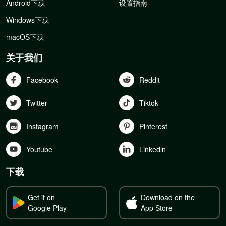
Android下载
设置指南
Windows下载
macOS下载
关于我们
Facebook
Reddit
Twitter
Tiktok
Instagram
Pinterest
Youtube
Linkedln
下载
Get it on
Download on the
Google Play
App Store