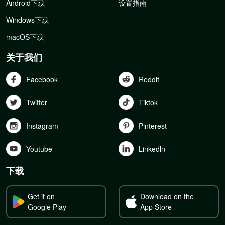
Android下载
设置指南
Windows下载
macOS下载
关于我们
Facebook
Reddit
Twitter
Tiktok
Instagram
Pinterest
Youtube
Linkedln
下载
Get it on
Download on the
Google Play
App Store