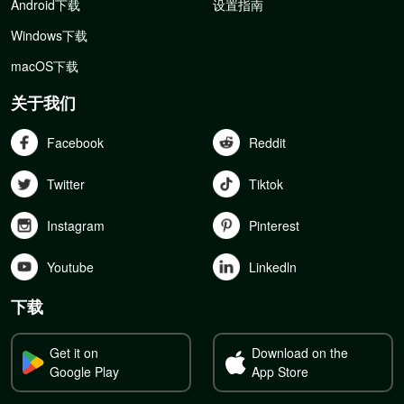
Android下载
设置指南
Windows下载
macOS下载
关于我们
Facebook
Reddit
Twitter
Tiktok
Instagram
Pinterest
Youtube
Linkedln
下载
Get it on
Download on the
Google Play
App Store