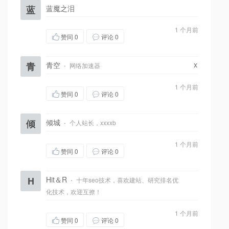
蓝
蓝魔之泪
1 个月前
赞同
0
评论 0
x
青
青空
·
网络加速器
1 个月前
赞同
0
评论 0
倾
倾城
·
个人站长，xxxxb
1 个月前
赞同
0
评论 0
H
Hit＆R
·
十年seo技术，喜欢建站、研究排名优
化技术，欢迎互撩！
1 个月前
赞同
0
评论 0