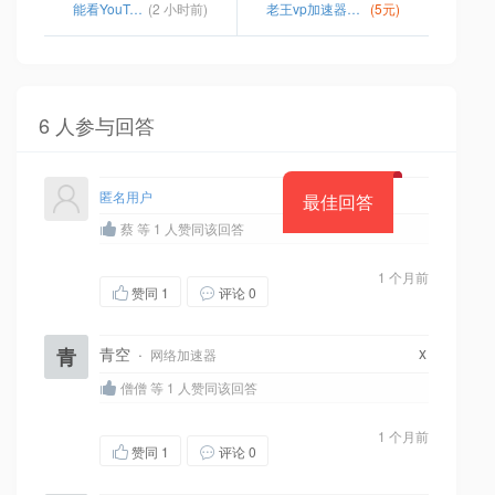
能看YouTube浏览器
(2 小时前)
老王vp加速器怎么样
(5元)
6 人参与回答
匿名用户
最佳回答
蔡 等 1 人赞同该回答
1 个月前
赞同
1
评论 0
x
青
青空
·
网络加速器
僧僧 等 1 人赞同该回答
1 个月前
赞同
1
评论 0