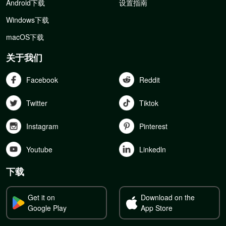
Android下载
设置指南
Windows下载
macOS下载
关于我们
Facebook
Reddit
Twitter
Tiktok
Instagram
Pinterest
Youtube
Linkedln
下载
Get it on
Download on the
Google Play
App Store