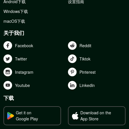
Android下载
设置指南
Windows下载
macOS下载
关于我们
Facebook
Reddit
Twitter
Tiktok
Instagram
Pinterest
Youtube
Linkedln
下载
Get it on
Download on the
Google Play
App Store