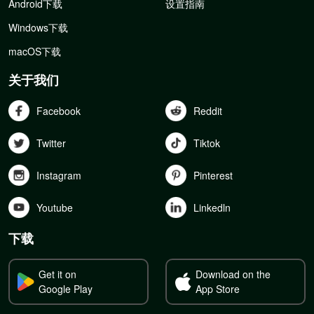
Android下载
设置指南
Windows下载
macOS下载
关于我们
Facebook
Reddit
Twitter
Tiktok
Instagram
Pinterest
Youtube
Linkedln
下载
Get it on
Download on the
Google Play
App Store