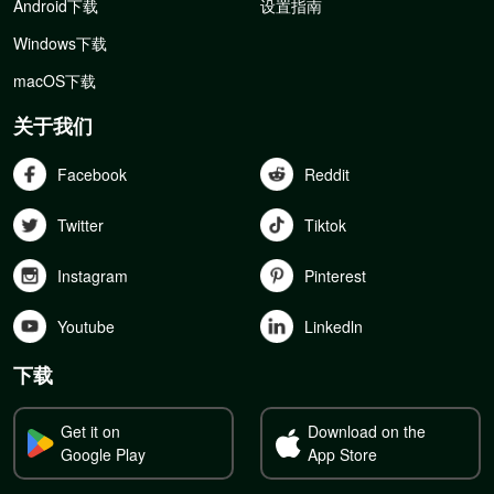
Android下载
设置指南
Windows下载
macOS下载
关于我们
Facebook
Reddit
Twitter
Tiktok
Instagram
Pinterest
Youtube
Linkedln
下载
Get it on
Download on the
Google Play
App Store