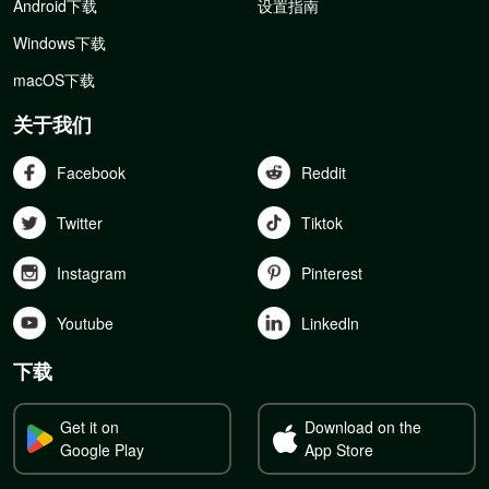
Android下载
设置指南
Windows下载
macOS下载
关于我们
Facebook
Reddit
Twitter
Tiktok
Instagram
Pinterest
Youtube
Linkedln
下载
Get it on
Download on the
Google Play
App Store