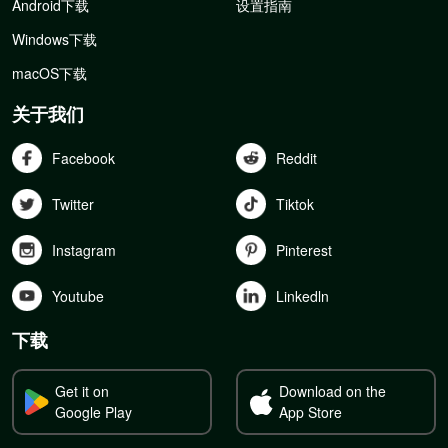
Android下载
设置指南
Windows下载
macOS下载
关于我们
Facebook
Reddit
Twitter
Tiktok
Instagram
Pinterest
Youtube
Linkedln
下载
Get it on
Download on the
Google Play
App Store