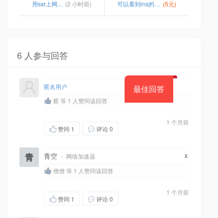
用ssr上网有记录吗
(2 小时前)
可以看到ins的软件
(5元)
6 人参与回答
匿名用户
最佳回答
蔡 等 1 人赞同该回答
1 个月前
赞同
1
评论 0
x
青
青空
·
网络加速器
僧僧 等 1 人赞同该回答
1 个月前
赞同
1
评论 0