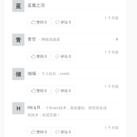
蓝
蓝魔之泪
1 个月前
赞同
0
评论 0
x
青
青空
·
网络加速器
1 个月前
赞同
0
评论 0
倾
倾城
·
个人站长，xxxxb
1 个月前
赞同
0
评论 0
H
Hit＆R
·
十年seo技术，喜欢建站、研究排名优
化技术，欢迎互撩！
1 个月前
赞同
0
评论 0