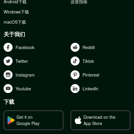
Android下载
设置指南
Windows下载
macOS下载
关于我们
Facebook
Reddit
Twitter
Tiktok
Instagram
Pinterest
Youtube
Linkedln
下载
Get it on
Download on the
Google Play
App Store