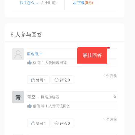
快手怎么切换到韩国
(2 小时前)
vp 下载
(5元)
6 人参与回答
匿名用户
最佳回答
蔡 等 1 人赞同该回答
1 个月前
赞同
1
评论 0
x
青
青空
·
网络加速器
僧僧 等 1 人赞同该回答
1 个月前
赞同
1
评论 0