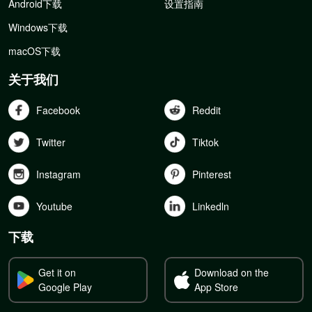
Android下载
设置指南
Windows下载
macOS下载
关于我们
Facebook
Reddit
Twitter
Tiktok
Instagram
Pinterest
Youtube
Linkedln
下载
Get it on
Download on the
Google Play
App Store