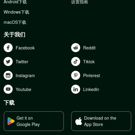
Android下载
设置指南
Windows下载
macOS下载
关于我们
Facebook
Reddit
Twitter
Tiktok
Instagram
Pinterest
Youtube
Linkedln
下载
Get it on
Download on the
Google Play
App Store