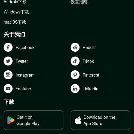
Android下载
设置指南
Windows下载
macOS下载
关于我们
Facebook
Reddit
Twitter
Tiktok
Instagram
Pinterest
Youtube
Linkedln
下载
Get it on
Download on the
Google Play
App Store