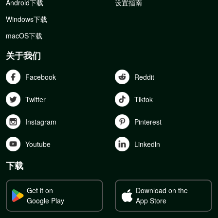
Android下载
设置指南
Windows下载
macOS下载
关于我们
Facebook
Reddit
Twitter
Tiktok
Instagram
Pinterest
Youtube
Linkedln
下载
Get it on
Download on the
Google Play
App Store