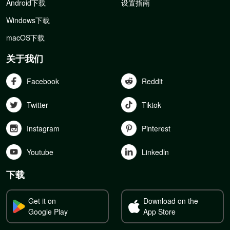
Android下载
设置指南
Windows下载
macOS下载
关于我们
Facebook
Reddit
Twitter
Tiktok
Instagram
Pinterest
Youtube
Linkedln
下载
Get it on
Download on the
Google Play
App Store