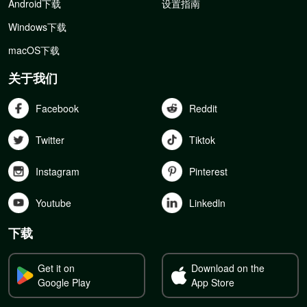
Android下载
设置指南
Windows下载
macOS下载
关于我们
Facebook
Reddit
Twitter
Tiktok
Instagram
Pinterest
Youtube
Linkedln
下载
Get it on
Download on the
Google Play
App Store